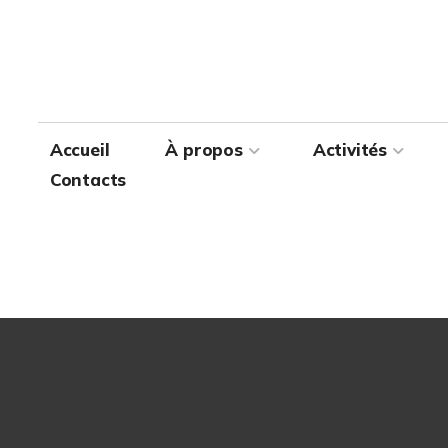
Accueil
Accueil
À propos
À propos
Activités
Activités
Contacts
Contacts