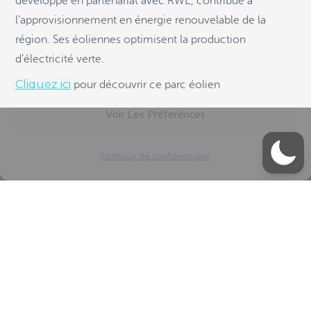
développé en partenariat avec RWE, contribue à
l’approvisionnement en énergie renouvelable de la
Accepter
région. Ses éoliennes optimisent la production
d’électricité verte.
Refuser
Cliquez ici
pour découvrir ce parc éolien
Voir Les Préferénces
Politique de confidentialité
L’énergie nous rassemble
Plan du site
Mentions légales
Confidentialité