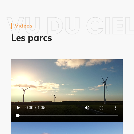
VU DU CIE
Vidéos
Les parcs