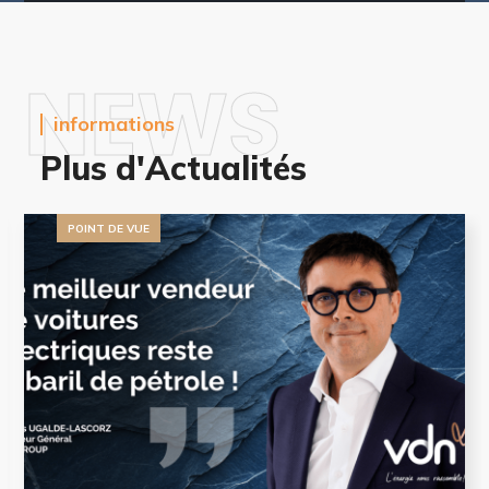
NEWS
informations
Plus d'Actualités
POINT DE VUE